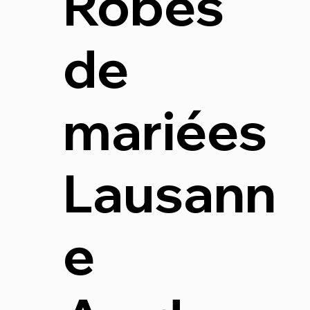
Robes
de
mariées
Lausann
e