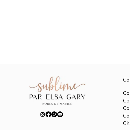
Col
Col
Co
Co
Col
Ch