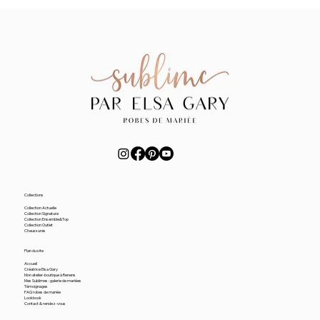
Collections
Collection Actuelle
Collection Signature
Collection Ensemble&Top
Collection Outlet
Chaussures
Plan du site
Accueil
Créatrice Elsa Gary
Mon atelier-boutique à Renens
Mes Sublimes : galerie de mariées
Témoignages
FAQ robes de mariée
Lookbook
Contact & rendez-vous