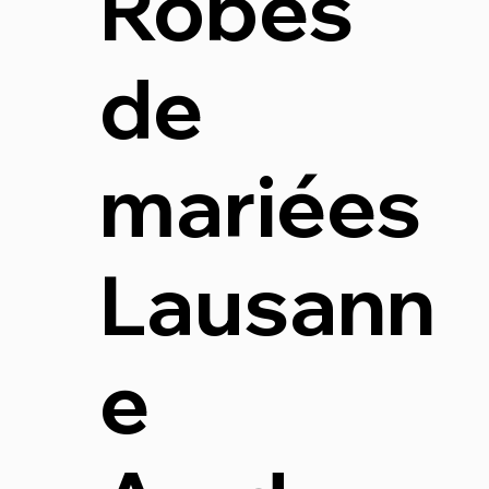
Robes
de
mariées
Lausann
e