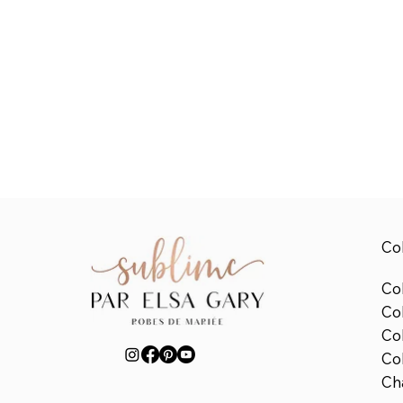
Col
Col
Co
Co
Col
Ch