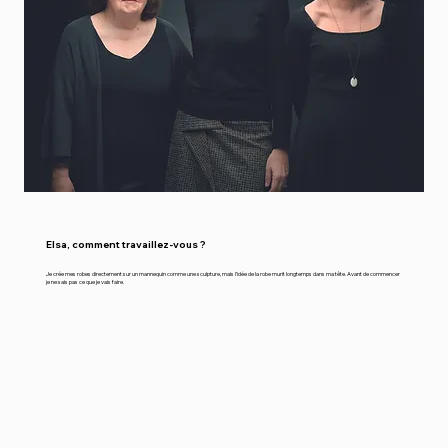
Elsa, comment travaillez-vous ?
Je crée mes robes directement sur un mannequin comme une sculpture, mais l’idée de la robe murit longtemps dans ma tête. Avant de commencer
je ne sais pas ce que je vais faire.