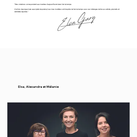
"Mes créations correspondent aux mariées d'aujourd'hui et dans l'air du temps.
A la fois classique mais aussi plein de poésie, tous mes modèles sont inspirés de l'air du temps avec ces mélanges de tissus satinés, plumetis et
dentelles épurées."
Elsa, Alexandra et Mélanie