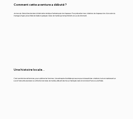
Comment cette aventure a débuté ?
Je me suis d’abord lancée dans la fabrication de bijoux fantaisie puis de chapeaux. Pour présenter mes créations de chapeaux lors d’un salon du
mariage à Agen, j’ai eu l’idée de réaliser quelques robes de mariée qui remportèrent un succès étonnant.
Une histoire locale...
C'est une histoire de femmes, pour sublimer les femmes. Une entreprise familiale qui oeuvre pour la beauté des créations tout en maintenant un
savoir-faire artisanal dans la confection de robes de mariée, utilisant des tissus fabriqués dans le nord de la France ou de l'Italie.