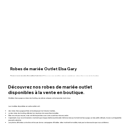
Robes de mariée Outlet Elsa Gary
Craquez pour une robe d'exception à prix doux !
Découvrez nos modèles uniques : prototypes, robes d'essayage et de shooting.
Chaque pièce Elsa Gary allie authenticité, élégance et savoir-faire artisanal. Offrez-vous le charme d'une robe de créateur à prix réduit, à essayer en boutique.
Découvrez nos robes de mariée outlet
disponibles à la vente en boutique.
Modèles d’essayage ou robes de shooting, ces pièces uniques sont proposées à prix doux
Les modèles disponibles en vente outlet sont :
des robes d’essayage portées en boutique par nos futures mariées,
ou des robes de shooting, utilisées lors de prises de vue professionnelles.
Elles ne sont pas neuves, mais ont été inspectées avec soins avant leur mise en vente.
Cependant, nous recommandons vivement que chaque cliente examine elle-même la robe au moment de l’essayage, car des petits défauts, traces ou irrégularités
peuvent subsister.
Les photos affichées sur le site sont issues de nos campagnes officielles : elles montrent le modèle, mais pas la robe exacte que vous achèterez.