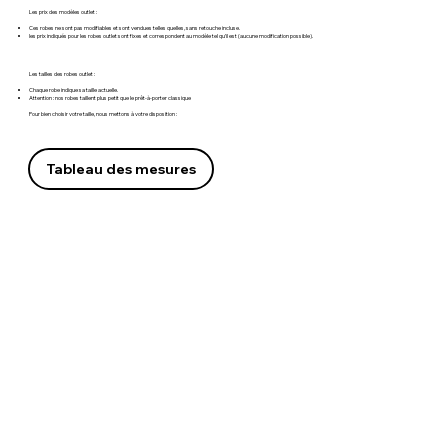
Les prix des modèles outlet :
Ces robes ne sont pas modifiables et sont vendues telles quelles, sans retouche incluse.
les prix indiqués pour les robes outlet sont fixes et correspondent au modèle tel qu’il est (aucune modification possible).
Les tailles des robes outlet :
Chaque robe indique sa taille actuelle.
Attention : nos robes taillent plus petit que le prêt-à-porter classique
Pour bien choisir votre taille, nous mettons à votre disposition :
Tableau des mesures