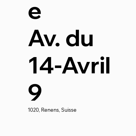
e
Av. du
14-Avril
9
1020, Renens, Suisse