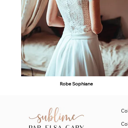
Robe Sophiane
Col
Col