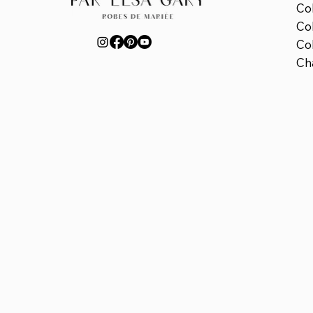
Co
Co
Col
Ch