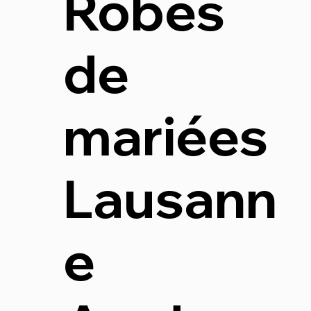
Robes
de
mariées
Lausann
e