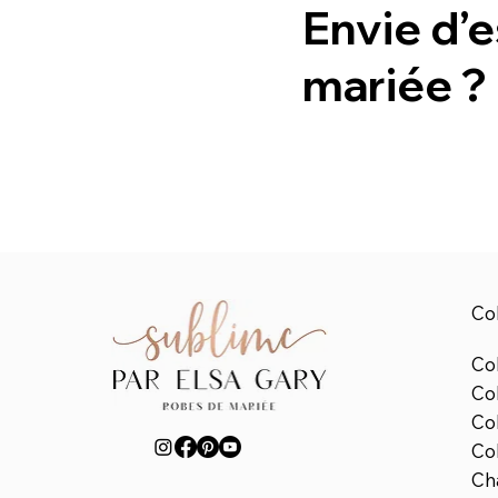
Envie d’e
mariée ?
Col
Col
Co
Co
Col
Ch