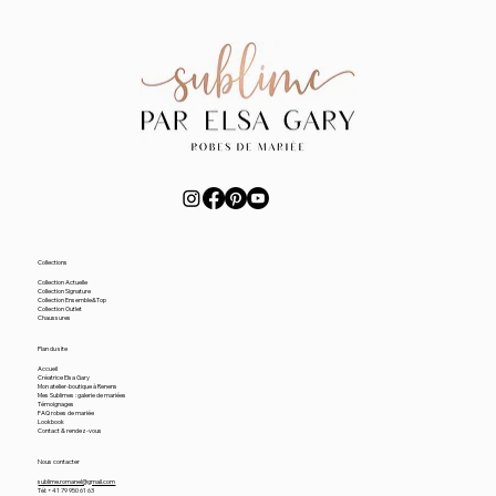
Collections
Collection Actuelle
Collection Signature
Collection Ensemble&Top
Collection Outlet
Chaussures
Plan du site
Accueil
Créatrice Elsa Gary
Mon atelier-boutique à Renens
Mes Sublimes : galerie de mariées
Témoignages
FAQ robes de mariée
Lookbook
Contact & rendez-vous
Nous contacter
sublime.romanel@gmail.com
Tél: +41 79 950 61 63